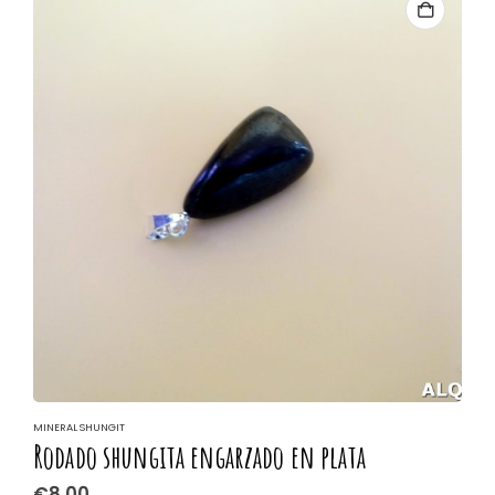
MINERAL SHUNGIT
M
Rodado shungita engarzado en plata
C
€
8,00