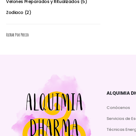
Velones Preparados y Ritualizados
5
Zodiaco
2
Filtrar Por Precio
ALQUIMIA 
Conócenos
Servicios de E
Técnicas Ener