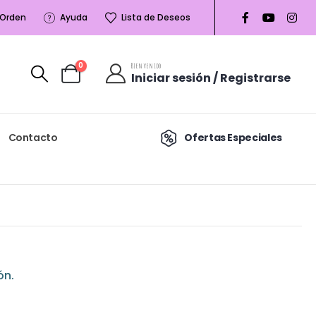
 Orden
Ayuda
Lista de Deseos
0
Bienvenido
Iniciar sesión / Registrarse
Contacto
Ofertas Especiales
ón.