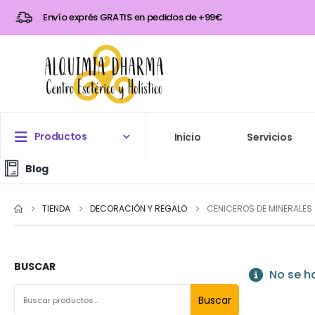
Envío exprés GRATIS en pedidos de +99€
Productos
Inicio
Servicios
Blog
TIENDA
DECORACIÓN Y REGALO
CENICEROS DE MINERALES
BUSCAR
No se h
Buscar