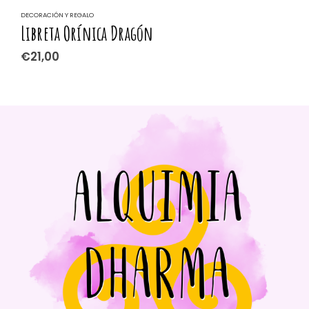
DECORACIÓN Y REGALO
D
Libreta Orínica Dragón
Y
€
21,00