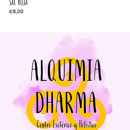
Sal Roja
P
€
8,00