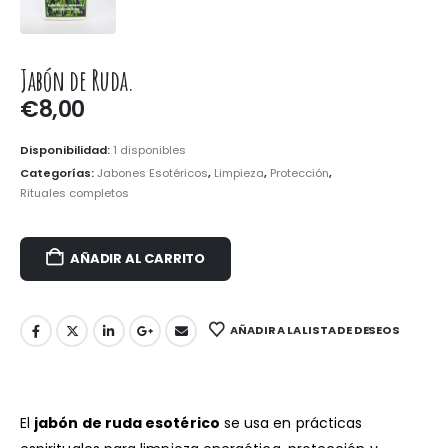
Jabón de Ruda.
€
8,00
Disponibilidad:
1 disponibles
Categorías:
Jabones Esotéricos
,
Limpieza
,
Protección
,
Rituales completos
AÑADIR AL CARRITO
AÑADIR A LA LISTA DE DESEOS
El
jabón de ruda esotérico
se usa en prácticas