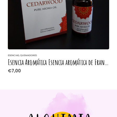
ESENCIAS
,
QUEMADORES
E
Esencia Aromática Esencia aromática de Frangipani (Flor de Plumeria)
E
€
7,00