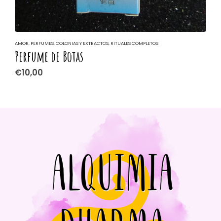
AMOR
,
PERFUMES, COLONIAS Y EXTRACTOS
,
RITUALES COMPLETOS
A
Perfume de Botas
A
€
10,00