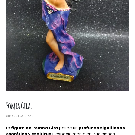
Pomba Gira.
SIN CATEGORIZAR
La
figura de Pomba Gira
posee un
profundo significado
esotérico y espiritual
, especialmente en tradiciones