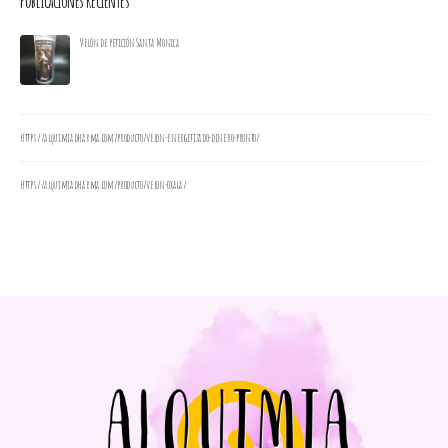
Publicaciones Recientes
Velón de petición Santa Monica
https://alquimiadharma.com/producto/velon-energetizado-dinero-pronto/
https://alquimiadharma.com/producto/velon-oxala/