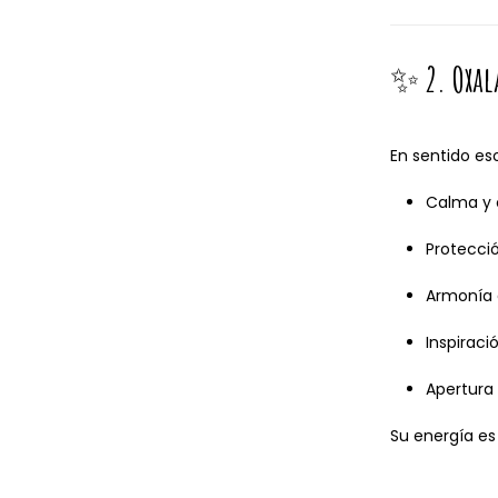
✨
2. Oxa
En sentido es
Calma y 
Protecció
Armonía 
Inspiraci
Apertura 
Su energía e