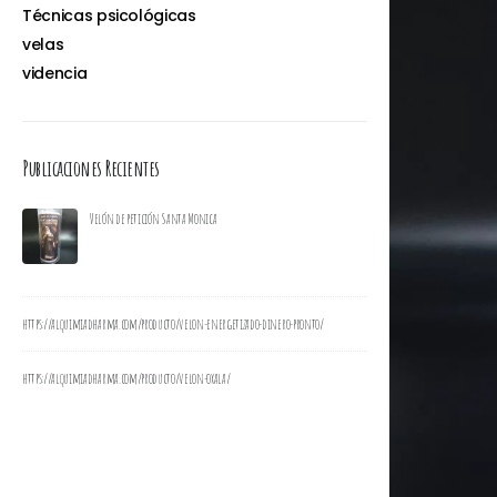
Técnicas psicológicas
velas
videncia
Publicaciones Recientes
Velón de petición Santa Monica
Velon de P
https://alquimiadharma.com/producto/velon-energetizado-dinero-pronto/
Vela espad
https://alquimiadharma.com/producto/velon-oxala/
Patty Consultas