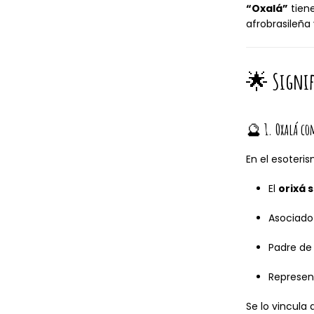
“Oxalá”
tiene
afrobrasileña
🌟
Signif
🔮
1. Oxalá co
En el esoteri
El
orixá 
Asociado
Padre de
Represen
Se lo vincula 