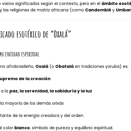
 varios significados según el contexto, pero en el
ámbito esotér
 y las religiones de matriz africana (como
Candomblé
y
Umba
icado esotérico de “Oxalá”
mo entidad espiritual
smo afrobrasileño,
Oxalá
(o
Obatalá
en tradiciones yoruba) es:
supremo de la creación
 a la
paz, la serenidad, la sabiduría y la luz
 la mayoría de los demás orixás
tante de la energía creadora y del orden
al color
blanco
, símbolo de pureza y equilibrio espiritual.