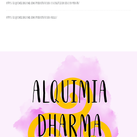
https://alquimiadharma.com/producto/velon-energetizado-dinero-pronto/
https://alquimiadharma.com/producto/velon-oxala/