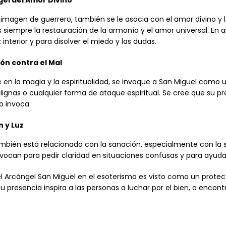
gel del Amor Divino
 imagen de guerrero, también se le asocia con el amor divino y 
 siempre la restauración de la armonía y el amor universal. En a
interior y para disolver el miedo y las dudas.
ón contra el Mal
en la magia y la espiritualidad, se invoque a San Miguel como u
gnas o cualquier forma de ataque espiritual. Se cree que su pres
o invoca.
 y Luz
ambién está relacionado con la sanación, especialmente con la
nvocan para pedir claridad en situaciones confusas y para ayud
 Arcángel San Miguel en el esoterismo es visto como un protector
Su presencia inspira a las personas a luchar por el bien, a encon