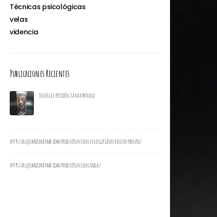
Técnicas psicológicas
velas
videncia
Publicaciones Recientes
Velón de petición Santa Monica
Velon de P
https://alquimiadharma.com/producto/velon-energetizado-dinero-pronto/
Vela espad
https://alquimiadharma.com/producto/velon-oxala/
Patty Consultas