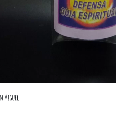
an Miguel
R