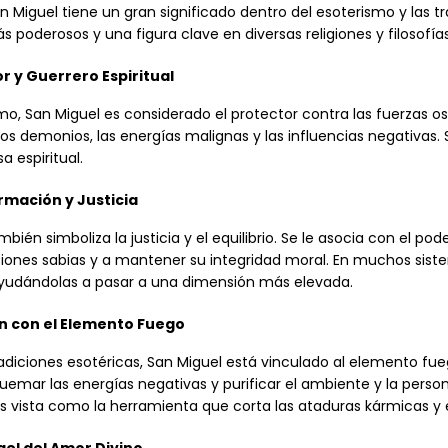
n Miguel tiene un gran significado dentro del esoterismo y las tr
ás poderosos y una figura clave en diversas religiones y filosof
r y Guerrero Espiritual
mo, San Miguel es considerado el protector contra las fuerzas oscu
os demonios, las energías malignas y las influencias negativas. 
a espiritual.
mación y Justicia
bién simboliza la justicia y el equilibrio. Se le asocia con el po
iones sabias y a mantener su integridad moral. En muchos siste
 ayudándolas a pasar a una dimensión más elevada.
n con el Elemento Fuego
diciones esotéricas, San Miguel está vinculado al elemento fueg
uemar las energías negativas y purificar el ambiente y la perso
es vista como la herramienta que corta las ataduras kármicas y e