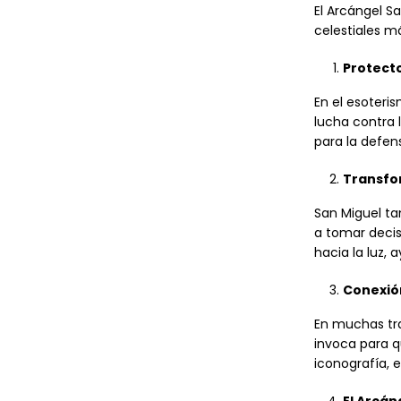
El Arcángel Sa
celestiales m
Protecto
En el esoteris
lucha contra l
para la defens
Transfor
San Miguel tam
a tomar decis
hacia la luz,
Conexió
En muchas tra
invoca para q
iconografía, 