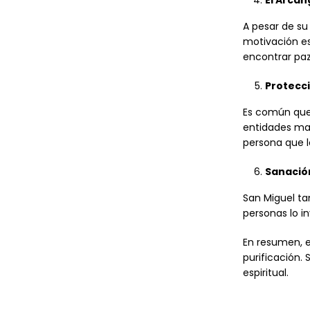
El Arcán
A pesar de su
motivación es
encontrar paz 
Protecci
Es común que 
entidades mali
persona que l
Sanación
San Miguel t
personas lo i
En resumen, el
purificación. 
espiritual.