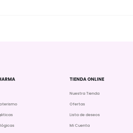
DHARMA
TIENDA ONLINE
Nuestra Tienda
soterismo
Ofertas
géticas
Lista de deseos
lógicas
Mi Cuenta