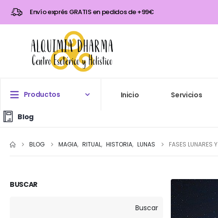
Envío exprés GRATIS en pedidos de +99€
Productos
Inicio
Servicios
Blog
BLOG
MAGIA
,
RITUAL
,
HISTORIA
,
LUNAS
FASES LUNARES Y
BUSCAR
Buscar