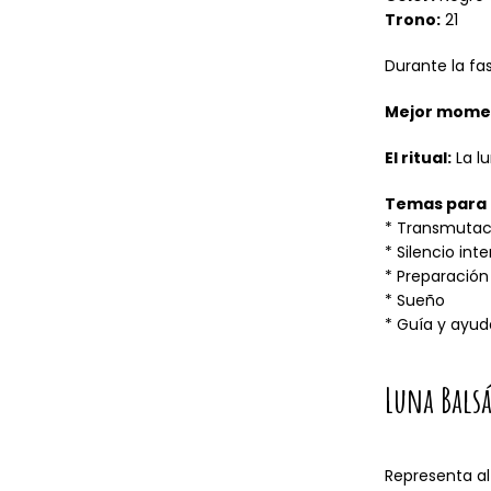
Trono:
21
Durante la fa
Mejor mome
El ritual:
La lu
Temas para 
* Transmutac
* Silencio int
* Preparación
* Sueño
* Guía y ayud
Luna Bals
Representa al 