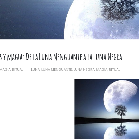
es y magia: De la Luna Menguante a la Luna Negra
eticion Cruz de Caravaca
MAGIA
,
RITUAL
LUNA
,
LUNA MENGUANTE
,
LUNA NEGRA
,
MAGIA
,
RITUAL
a San Miguel.